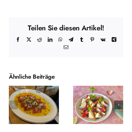
Teilen Sie diesen Artikel!
Facebook
X
Reddit
LinkedIn
WhatsApp
Telegram
Tumblr
Pinterest
Vk
Xing
E-
Mail
Ähnliche Beiträge
Leichtes