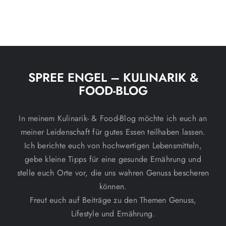
Nomad:
Sommergericht
Fast zu gut
für heiße
zum Teilen
Tage
SPREE ENGEL – KULINARIK &
FOOD-BLOG
In meinem Kulinarik- & Food-Blog möchte ich euch an
meiner Leidenschaft für gutes Essen teilhaben lassen.
Ich berichte euch von hochwertigen Lebensmitteln,
gebe kleine Tipps für eine gesunde Ernährung und
stelle euch Orte vor, die uns wahren Genuss bescheren
können.
Freut euch auf Beiträge zu den Themen Genuss,
Lifestyle und Ernährung.